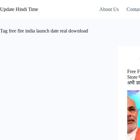
Skip
to
Update Hindi Time
About Us
Contac
content
Tag
free fire india launch date real download
Free F
Store 
अभी डा