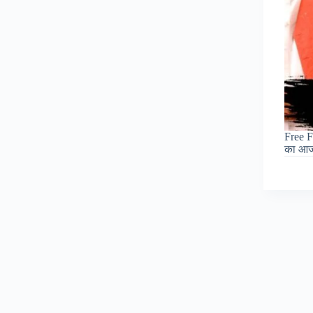
Free F
का आ