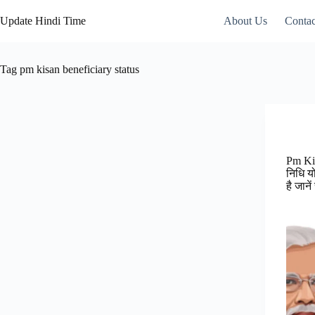
Skip
to
Update Hindi Time
About Us
Contac
content
Tag
pm kisan beneficiary status
Pm Ki
निधि य
है जानें