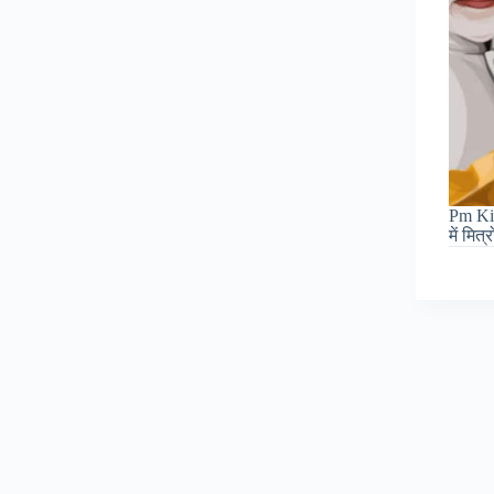
Pm Ki
में मित्र