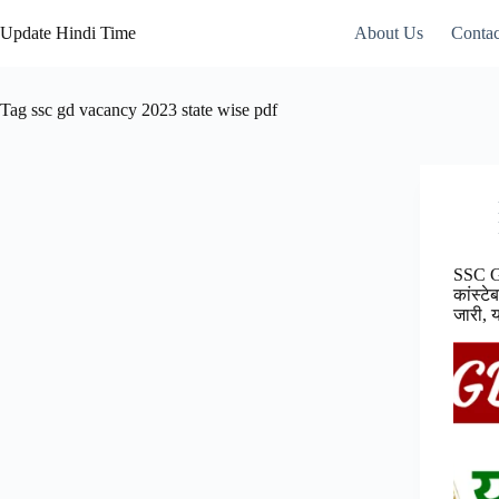
Skip
to
Update Hindi Time
About Us
Contac
content
Tag
ssc gd vacancy 2023 state wise pdf
SSC G
कांस्ट
जारी, य