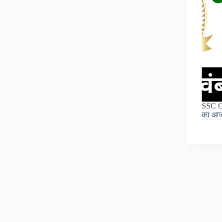
SSC GD
का आज