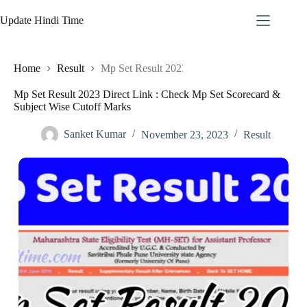
Skip
to
Update Hindi Time
content
Home
Result
Mp Set Result 2023 Direct Link : Check Mp S
Mp Set Result 2023 Direct Link : Check Mp Set Scorecard &
Subject Wise Cutoff Marks
Sanket Kumar
November 23, 2023
Result